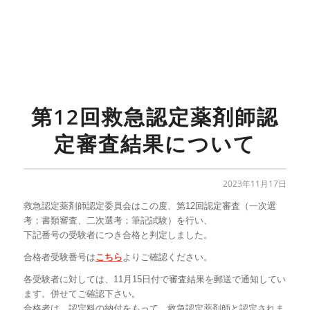
第12回救急認定薬剤師認
定審査結果について
2023年11月17日
救急認定薬剤師認定委員会はこの度、第
12
回認定審査（一次選
考；書類審査、二次選考；筆記試験）を行い、
下記番号の受験者につき合格と判定しました。
合格者受験番号は
こちら
よりご確認ください。
各受験者に対しては、
11
月
15
日付で審査結果を郵送で通知してい
ます。併せてご確認下さい。
合格者は、認定料の納付をもって、救急認定薬剤師と認定されま