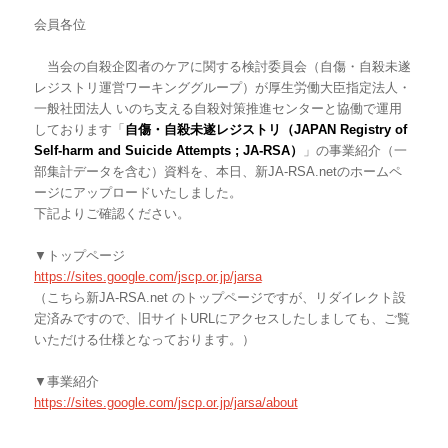
会員各位
当会の自殺企図者のケアに関する検討委員会（
自傷・自殺未遂
レジストリ運営ワーキンググループ）が
厚生労働大臣指定法人・
一般社団法人 いのち支える自殺対策推進センターと協働で運用
しております「
自傷・自殺未遂レジストリ（
J
APAN
Registry of
Self‐harm and Suicide Attempts ; JA-RSA
）
」の事業紹介（一
部集計データを含む）資料を、
本日、新JA-RSA.
netのホームペ
ージ
にアップロードいたしました。
下記よりご確認ください。
▼トップページ
https://sites.google.com/jscp.or.jp/jarsa
（こちら新
JA-RSA.net
のトップページですが、リダイレクト設
定済みですので、
旧サイトURLにアクセスしたしましても、ご覧
いただける仕様となっております。）
▼事業紹介
https://sites.google.com/jscp.or.jp/jarsa/about