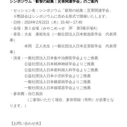
シンポジウム「叡智の結集：災害関連学会」のご案内
・セッション名：シンポジウム「叡智の結集：災害関連学会」
※懇談会はシンポジウムに含める形式で開催いたします。
・日時：2024年2月22日（木）15:40～17:40
・会場：第１会場（みやこめっせ 3F 第3展示場A）
・座長：大友 康裕先生（一般社団法人日本救急医学会 代表理
事）
本間 正人先生（一般社団法人日本災害医学会 代表理
事）
・演者：一般社団法人日本集中治療医学会よりご推薦
公益社団法人日本精神神経学会よりご推薦
公益社団法人日本産科婦人科学会よりご推薦
公益社団法人日本小児科学会よりご推薦
一般社団法人日本糖尿病学会よりご推薦
一般社団法人日本循環器学会よりご推薦
・参加費：自己負担
（ご参加いただく場合、参加登録（有料）が必要とな
ります。
）
【お問い合わせ先】