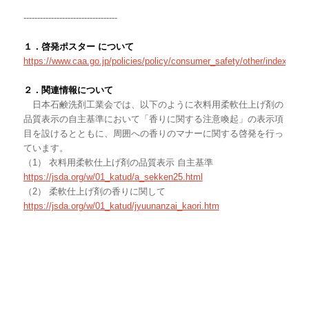
----------------------------------
１．啓発ポスター について
https://www.caa.go.jp/policies/policy/consumer_safety/other/index.htm
２．関連情報について
日本石鹸洗剤工業会では、以下のように衣料用柔軟仕上げ剤の
品質表示の自主基準において「香りに関する注意喚起」の表示項
目を設けるとともに、周囲への香りのマナーに関する啓発を行っ
ています。
（1） 衣料用柔軟仕上げ剤の品質表示 自主基準
https://jsda.org/w/01_katud/a_sekken25.html
（2） 柔軟仕上げ剤の香りに関して
https://jsda.org/w/01_katud/jyuunanzai_kaori.htm