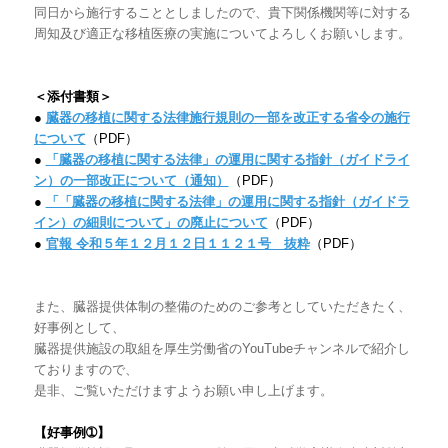
同日から施行することとしましたので、貴下関係機関等に対する
周知及び適正な移植医療の実施についてよろしくお願いします。
＜添付書類＞
●
臓器の移植に関する法律施行規則の一部を改正する省令の施行
について
（PDF）
●
「臓器の移植に関する法律」の運用に関する指針（ガイドライ
ン）の一部改正について（通知）
（PDF）
●
「「臓器の移植に関する法律」の運用に関する指針（ガイドラ
イン）の細則について」の廃止について
（PDF）
●
官報 令和５年１２月１２日１１２１号 抜粋
（PDF）
また、臓器提供体制の整備のためのご参考としていただきたく、
好事例として、
臓器提供施設の取組を厚生労働省の
YouTube
チャンネルで紹介し
ておりますので、
是非、ご覧いただけますようお願い申し上げます。
【好事例
➀
】