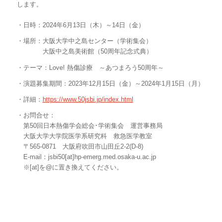
します。
・日時：
2024
年6月
13
日（木）～
14
日（金）
・場所：大阪大学中之島センター（学術集会）
大阪中之島美術館（
50
周年記念式典）
・テーマ：
Love!
熱傷診療 ～あつまろう
50
周年～
・演題募集期間：
2023
年
12
月
15
日（金）～
2024
年
1
月
15
日（月）
・詳細：
https://www.50jsbi.jp/index.html
・お問合せ：
第
50
回日本熱傷学会総会･学術集会 運営事務局
大阪大学大学院医学系研究科 救急医学教室
〒
565-0871
大阪府吹田市山田丘
2-2(D-8)
E-mail：
jsbi50[at]hp-emerg.med.osaka-u.ac.jp
※
[at]
を
@
に置き換えてください。