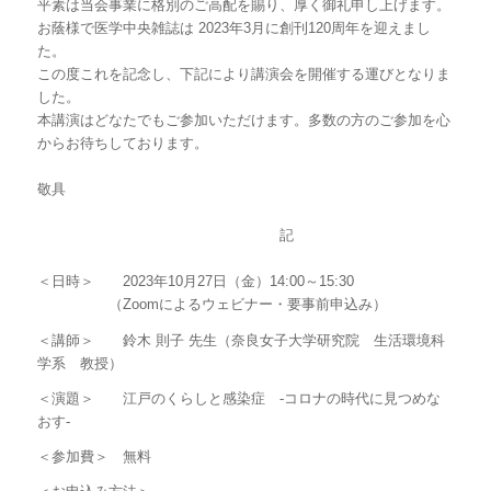
平素は当会事業に格別のご高配を賜り、厚く御礼申し上げます。
お蔭様で医学中央雑誌は 2023年3月に創刊120周年を迎えまし
た。
この度これを記念し、下記により講演会を開催する運びとなりま
した。
本講演はどなたでもご参加いただけます。多数の方のご参加を心
からお待ちしております。
敬具
記
＜日時＞ 2023年10月27日（金）14:00～15:30
（Zoomによるウェビナー・要事前申込み）
＜講師＞ 鈴木 則子 先生（奈良女子大学研究院 生活環境科
学系 教授）
＜演題＞ 江戸のくらしと感染症 -コロナの時代に見つめな
おす-
＜参加費＞ 無料