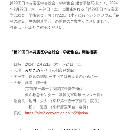
第29回日本災害医学会総会・学術集会 運営事務局様より、2024
年2月22日（木）～24日（土）に開催される「第29回日本災害医
学会総会・学術集会」および22日（木）に行うシンポジウム「叡
智の結集：災害関連学会」の開催のご案内がございました。
詳細は下記よりご確認ください。
----------------------------------
「第29回日本災害医学会総会・学術集会」開催概要
・日時：
2024年2月22日（木）〜24日（土）
・会場：
みやこめっせ
（京都市勧業館）
・テーマ：
叡智の結集 ーすべては被災者のためにー
・会長：髙階 謙一郎
（京都第一赤十字病院院長特任補佐
救命救急センター・基幹災害医療センター長）
・副会長：
池田 栄人
（京都第一赤十字病院 院長）
松井 道宣
（京都府医師会 会長）
・詳細：
https://site2.convention.co.jp/29jadm/