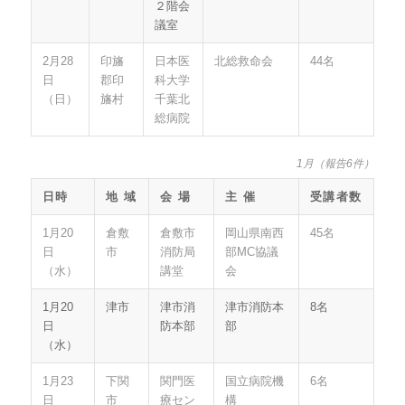
２階会
議室
2月28
印旛
日本医
北総救命会
44名
日
郡印
科大学
（日）
旛村
千葉北
総病院
1月（報告6件）
日時
地 域
会 場
主 催
受講者数
1月20
倉敷
倉敷市
岡山県南西
45名
日
市
消防局
部MC協議
（水）
講堂
会
1月20
津市
津市消
津市消防本
8名
日
防本部
部
（水）
1月23
下関
関門医
国立病院機
6名
日
市
療セン
構