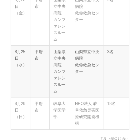
日
市
立中央
病院
（金）
病院
救命救急セン
カンフ
ター
ァレン
スルー
ム
8月25
甲府
山梨県
山梨県立中央
3名
日
市
立中央
病院
（水）
病院
救命救急セン
カンフ
ター
ァレン
スルー
ム
8月29
甲府
岐阜大
NPO法人 岐
18名
日
市
学医学
阜救急災害医
（日）
部
療研究開発機
構
7月（報告11件）