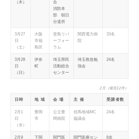
（木）
合
消防本
部 朝日
分遣所
3月27
大阪
堂島リバ
関西電力病
33名
日
市福
ーフォー
院
（土）
島区
ラム
3月28
伊奈
埼玉県民
埼玉救急勉
24名
日
町
活動総合
強会
（日）
センター
2月（報告12件）
日時
地 域
会 場
主 催
受講者数
2月1
豊岡
公立豊
但馬地域MC
24名
日
市
岡病院
協議会
（水）
2月9
下関
関門医
関門医療セン
8名