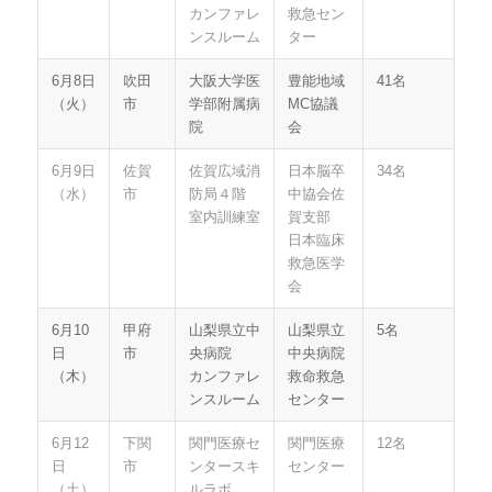
カンファレ
救急セン
ンスルーム
ター
6月8日
吹田
大阪大学医
豊能地域
41名
（火）
市
学部附属病
MC協議
院
会
6月9日
佐賀
佐賀広域消
日本脳卒
34名
（水）
市
防局４階
中協会佐
室内訓練室
賀支部
日本臨床
救急医学
会
6月10
甲府
山梨県立中
山梨県立
5名
日
市
央病院
中央病院
（木）
カンファレ
救命救急
ンスルーム
センター
6月12
下関
関門医療セ
関門医療
12名
日
市
ンタースキ
センター
（土）
ルラボ