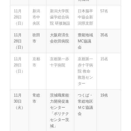
11月
新潟
新潟大学医
日本脳卒
57名
28日
市中
歯学総合病
中協会新
（日）
央区
院 研修施設
潟県支部
11月
吹田
大阪府済生
豊能地域
35名
28日
市
会吹田病院
MC協議
（日）
会
11月
京都
京都第一赤
京都第一
15名
28日
市
十字病院
赤十字病
（日）
院 救命
救急セン
ター
11月
常総
茨城職業能
つくば・
19名
30日
市
力開発促進
常総地区
（火）
センター
ＭＣ協議
「ポリテク
会
センター茨
城」