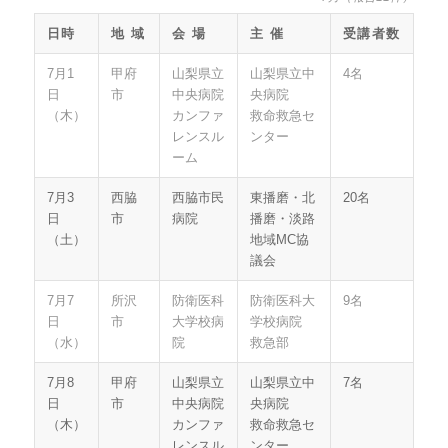
日時
地 域
会 場
主 催
受講者数
7月1
甲府
山梨県立
山梨県立中
4名
日
市
中央病院
央病院
（木）
カンファ
救命救急セ
レンスル
ンター
ーム
7月3
西脇
西脇市民
東播磨・北
20名
日
市
病院
播磨・淡路
（土）
地域MC協
議会
7月7
所沢
防衛医科
防衛医科大
9名
日
市
大学校病
学校病院
（水）
院
救急部
7月8
甲府
山梨県立
山梨県立中
7名
日
市
中央病院
央病院
（木）
カンファ
救命救急セ
レンスル
ンター