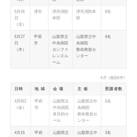
5月26
津市
津市消防
津市消防本
8名
日
本部
部
（水）
5月27
甲府
山梨県立
山梨県立中
4名
日
市
中央病院
央病院
（木）
カンファ
救命救急セ
レンスル
ンター
ーム
4月（報告6件）
日時
地 域
会 場
主 催
受講者数
4月9日
甲府
山梨県立
山梨県立中
5名
（金）
市
中央病院
央病院
多目的ホ
救命救急セ
ール
ンター
4月15
甲府
山梨県立
山梨県立中
3名