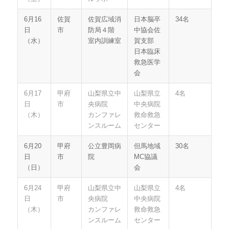
6月16
佐賀
佐賀広域消
日本脳卒
34名
日
市
防局４階
中協会佐
（水）
室内訓練室
賀支部
日本臨床
救急医学
会
6月17
甲府
山梨県立中
山梨県立
4名
日
市
央病院
中央病院
（木）
カンファレ
救命救急
ンスルーム
センター
6月20
甲府
公立豊岡病
但馬地域
30名
日
市
院
MC協議
（日）
会
6月24
甲府
山梨県立中
山梨県立
4名
日
市
央病院
中央病院
（木）
カンファレ
救命救急
ンスルーム
センター