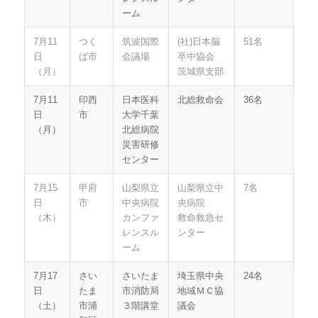
ーム
7月11
つく
筑波国際
(社)日本脳
51名
日
ば市
会議場
卒中協会
（月）
茨城県支部
7月11
印西
日本医科
北総救命会
36名
日
市
大学千葉
（月）
北総病院
災害研修
センター
7月15
甲府
山梨県立
山梨県立中
7名
日
市
中央病院
央病院
（木）
カンファ
救命救急セ
レンスル
ンター
ーム
7月17
さい
さいたま
埼玉県中央
24名
日
たま
市消防局
地域ＭＣ協
（土）
市浦
３階講堂
議会