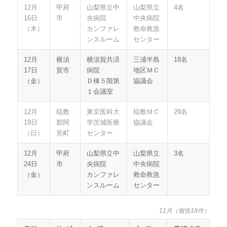
12月
甲府
山梨県立中
山梨県立
4名
16日
市
央病院
中央病院
（木）
カンファレ
救命救急
ンスルーム
センター
12月
横須
横須賀共済
三浦半島
18名
17日
賀市
病院
地区ＭＣ
（金）
Ｄ棟５階第
協議会
１会議室
12月
稲敷
東京医科大
稲敷ＭＣ
29名
19日
郡阿
学茨城医療
協議会
（日）
見町
センター
12月
甲府
山梨県立中
山梨県立
3名
24日
市
央病院
中央病院
（金）
カンファレ
救命救急
ンスルーム
センター
11月（報告18件）