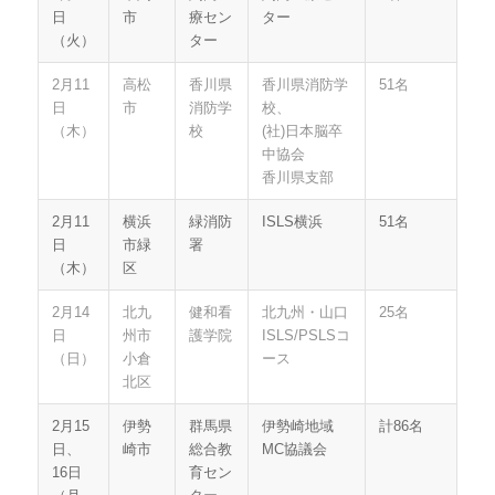
日
市
療セン
ター
（火）
ター
2月11
高松
香川県
香川県消防学
51名
日
市
消防学
校、
（木）
校
(社)日本脳卒
中協会
香川県支部
2月11
横浜
緑消防
ISLS横浜
51名
日
市緑
署
（木）
区
2月14
北九
健和看
北九州・山口
25名
日
州市
護学院
ISLS/PSLSコ
（日）
小倉
ース
北区
2月15
伊勢
群馬県
伊勢崎地域
計86名
日、
崎市
総合教
MC協議会
16日
育セン