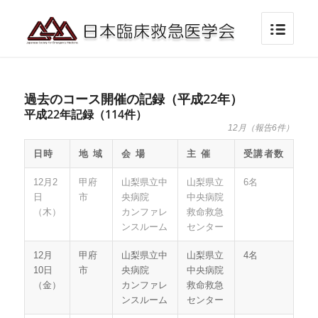
過去のコース開催の記録（平成22年）
平成22年記録（114件）
12月（報告6件）
日時
地 域
会 場
主 催
受講者数
12月2
甲府
山梨県立中
山梨県立
6名
日
市
央病院
中央病院
（木）
カンファレ
救命救急
ンスルーム
センター
12月
甲府
山梨県立中
山梨県立
4名
10日
市
央病院
中央病院
（金）
カンファレ
救命救急
ンスルーム
センター