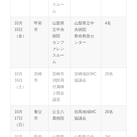
スルー
ム
10月
甲府
山梨県
山梨県立中
4名
15日
市
立中央
央病院
（金）
病院
救命救急セ
カンフ
ンター
ァレン
スルー
ム
10月
宮崎
宮崎市
宮崎地区MC
20名
16日
市
消防局
協議会
（土）
付属棟
２階会
議室
10月
養父
公立八
但馬地域MC
20名
17日
市
鹿病院
協議会
（日）
10月
甲府
山梨県
山梨県立中
3名