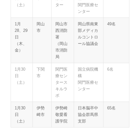
（土）
ター
関門医療セ
ンター
1月
岡山
岡山市
岡山県南東
49名
28、29
市
西消防
部メディカ
日
署
ルコントロ
（木、
（岡山
ール協議会
金）
市消防
局
1月30
下関
関門医
国立病院機
6名
日
市
療セン
構
（土）
タース
関門医療セ
キルラ
ンター
ボ
1月30
伊勢
伊勢崎
日本脳卒中
65名
日
崎市
敬愛看
協会群馬県
（土）
護学院
支部