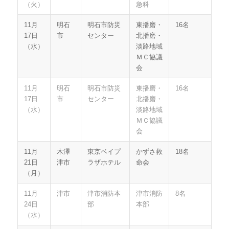
（火）
急科
11月
明石
明石市防災
東播磨・
16名
17日
市
センター
北播磨・
（水）
淡路地域
ＭＣ協議
会
11月
明石
明石市防災
東播磨・
16名
17日
市
センター
北播磨・
（水）
淡路地域
ＭＣ協議
会
11月
木澤
東京ベイプ
かずさ救
18名
21日
津市
ラザホテル
命会
（月）
11月
津市
津市消防本
津市消防
8名
24日
部
本部
（水）