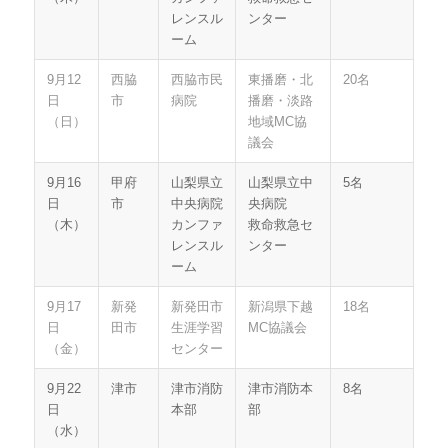
レンスル
ンター
ーム
9月12
西脇
西脇市民
東播磨・北
20名
日
市
病院
播磨・淡路
（日）
地域MC協
議会
9月16
甲府
山梨県立
山梨県立中
5名
日
市
中央病院
央病院
（木）
カンファ
救命救急セ
レンスル
ンター
ーム
9月17
新発
新発田市
新潟県下越
18名
日
田市
生涯学習
MC協議会
（金）
センター
9月22
津市
津市消防
津市消防本
8名
日
本部
部
（水）