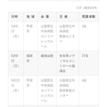
5月（報告10件）
日時
地 域
会 場
主 催
受講者数
5月6
甲府
山梨県立
山梨県立中
3名
日
市
中央病院
央病院
（木）
カンファ
救急センタ
レンスル
ー
ーム
5月9
橿原
厳橿会館
奈良県メデ
27名
日
市
ィカルコン
（日）
トロール協
議会
5月13
甲府
山梨県立
山梨県立中
4名
日
市
中央病院
央病院
（木）
カンファ
救命救急セ
レンスル
ンター
ーム