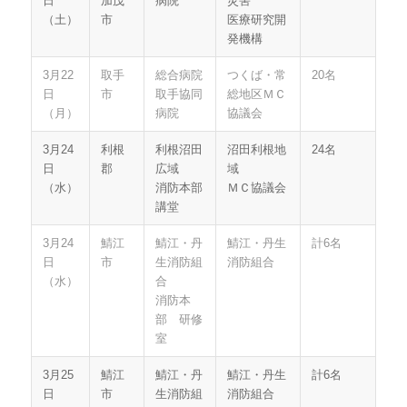
日
加茂
病院
災害
（土）
市
医療研究開
発機構
3月22
取手
総合病院
つくば・常
20名
日
市
取手協同
総地区ＭＣ
（月）
病院
協議会
3月24
利根
利根沼田
沼田利根地
24名
日
郡
広域
域
（水）
消防本部
ＭＣ協議会
講堂
3月24
鯖江
鯖江・丹
鯖江・丹生
計6名
日
市
生消防組
消防組合
（水）
合
消防本
部 研修
室
3月25
鯖江
鯖江・丹
鯖江・丹生
計6名
日
市
生消防組
消防組合