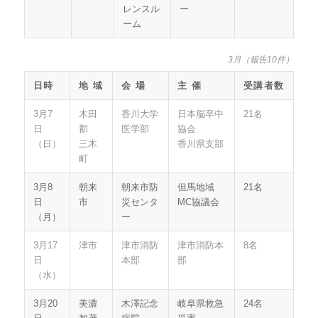
レンスル
ー
ーム
3月（報告10件）
日時
地 域
会 場
主 催
受講者数
3月7
木田
香川大学
日本脳卒中
21名
日
郡
医学部
協会
（日）
三木
香川県支部
町
3月8
朝来
朝来市防
但馬地域
21名
日
市
災センタ
MC協議会
（月）
ー
3月17
津市
津市消防
津市消防本
8名
日
本部
部
（水）
3月20
美濃
木澤記念
岐阜県救急
24名