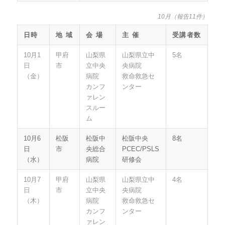
10月（報告11件）
日時
地 域
会 場
主 催
受講者数
10月1
甲府
山梨県
山梨県立中
5名
日
市
立中央
央病院
（金）
病院
救命救急セ
カンフ
ンター
ァレン
スルー
ム
10月6
松阪
松阪中
松阪中央
8名
日
市
央総合
PCEC/PSLS
（水）
病院
研修会
10月7
甲府
山梨県
山梨県立中
4名
日
市
立中央
央病院
（木）
病院
救命救急セ
カンフ
ンター
ァレン