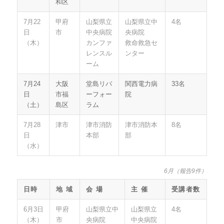
和区
7月22
甲府
山梨県立
山梨県立中
4名
日
市
中央病院
央病院
（木）
カンファ
救命救急セ
レンスル
ンター
ーム
7月24
大阪
堂島リバ
関西電力病
33名
日
市福
ーフォー
院
（土）
島区
ラム
7月28
津市
津市消防
津市消防本
8名
日
本部
部
（水）
6月（報告9件）
日時
地 域
会 場
主 催
受講者数
6月3日
甲府
山梨県立中
山梨県立
4名
（木）
市
央病院
中央病院