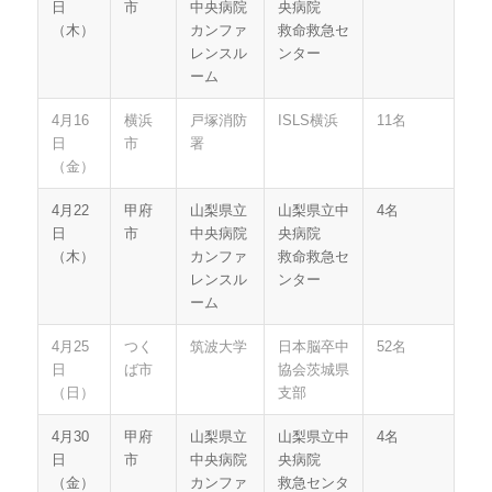
日
市
中央病院
央病院
（木）
カンファ
救命救急セ
レンスル
ンター
ーム
4月16
横浜
戸塚消防
ISLS横浜
11名
日
市
署
（金）
4月22
甲府
山梨県立
山梨県立中
4名
日
市
中央病院
央病院
（木）
カンファ
救命救急セ
レンスル
ンター
ーム
4月25
つく
筑波大学
日本脳卒中
52名
日
ば市
協会茨城県
（日）
支部
4月30
甲府
山梨県立
山梨県立中
4名
日
市
中央病院
央病院
（金）
カンファ
救急センタ