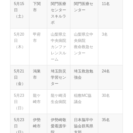
5月15
下関
関門医療
関門医療セ
11名
日
市
センター
ンター
（土）
スキルラ
ボ
5月20
甲府
山梨県立
山梨県立中
3名
日
市
中央病院
央病院
（木）
カンファ
救命救急セ
レンスル
ンター
ーム
5月21
鴻巣
埼玉防災
埼玉救急勉
24名
日
市
学習セン
強会
（金）
ター
5月23
龍ケ
龍ケ崎済
稲敷MC協
30名
日
崎市
生会病院
議会
（日）
5月23
伊勢
伊勢崎敬
日本脳卒中
35名
日
崎市
愛看護学
協会群馬県
（日）
院
支部