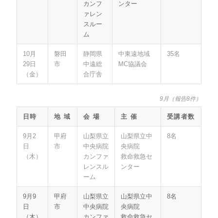
カンフ
ンター
ァレン
スルー
ム
10月
磐田
静岡県
中東遠地域
35名
29日
市
中遠総
MC協議会
（金）
合庁舎
9月（報告8件）
日時
地 域
会 場
主 催
受講者数
9月2
甲府
山梨県立
山梨県立中
8名
日
市
中央病院
央病院
（木）
カンファ
救命救急セ
レンスル
ンター
ーム
9月9
甲府
山梨県立
山梨県立中
8名
日
市
中央病院
央病院
（木）
カンファ
救命救急セ