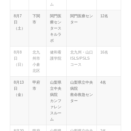
ム
8月7
下関
関門医
関門医療セン
12名
日
市
療セン
ター
（土）
タース
キルラ
ボ
8月8
北九
健和看
北九州・山口
16名
日
州市
護学院
ISLS/PSLS
（日）
小倉
コース
北区
8月13
甲府
山梨県
山梨県立中央
4名
日
市
立中央
病院
（金）
病院
救命救急セン
カンフ
ター
ァレン
スルー
ム
8月20
甲府
山梨県
山梨県立中央
2名