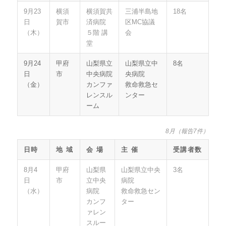
9月23
横須
横須賀共
三浦半島地
18名
日
賀市
済病院
区MC協議
（木）
５階 講
会
堂
9月24
甲府
山梨県立
山梨県立中
8名
日
市
中央病院
央病院
（金）
カンファ
救命救急セ
レンスル
ンター
ーム
8月（報告7件）
日時
地 域
会 場
主 催
受講者数
8月4
甲府
山梨県
山梨県立中央
3名
日
市
立中央
病院
（水）
病院
救命救急セン
カンフ
ター
ァレン
スルー