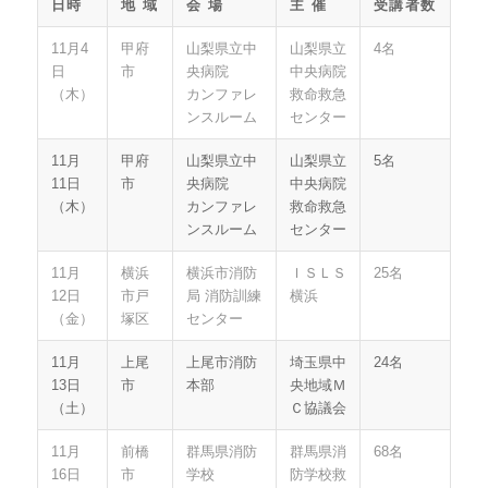
日時
地 域
会 場
主 催
受講者数
11月4
甲府
山梨県立中
山梨県立
4名
日
市
央病院
中央病院
（木）
カンファレ
救命救急
ンスルーム
センター
11月
甲府
山梨県立中
山梨県立
5名
11日
市
央病院
中央病院
（木）
カンファレ
救命救急
ンスルーム
センター
11月
横浜
横浜市消防
ＩＳＬＳ
25名
12日
市戸
局 消防訓練
横浜
（金）
塚区
センター
11月
上尾
上尾市消防
埼玉県中
24名
13日
市
本部
央地域Ｍ
（土）
Ｃ協議会
11月
前橋
群馬県消防
群馬県消
68名
16日
市
学校
防学校救