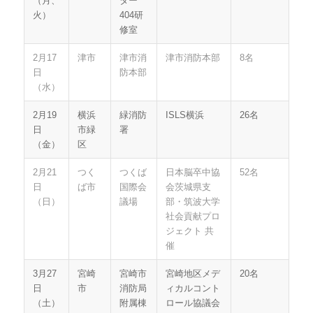
（月、
ター
火）
404研
修室
2月17
津市
津市消
津市消防本部
8名
日
防本部
（水）
2月19
横浜
緑消防
ISLS横浜
26名
日
市緑
署
（金）
区
2月21
つく
つくば
日本脳卒中協
52名
日
ば市
国際会
会茨城県支
（日）
議場
部・筑波大学
社会貢献プロ
ジェクト 共
催
3月27
宮崎
宮崎市
宮崎地区メデ
20名
日
市
消防局
ィカルコント
（土）
附属棟
ロール協議会