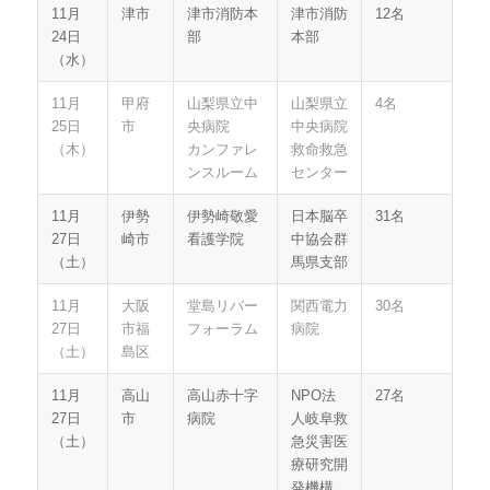
11月
津市
津市消防本
津市消防
12名
24日
部
本部
（水）
11月
甲府
山梨県立中
山梨県立
4名
25日
市
央病院
中央病院
（木）
カンファレ
救命救急
ンスルーム
センター
11月
伊勢
伊勢崎敬愛
日本脳卒
31名
27日
崎市
看護学院
中協会群
（土）
馬県支部
11月
大阪
堂島リバー
関西電力
30名
27日
市福
フォーラム
病院
（土）
島区
11月
高山
高山赤十字
NPO法
27名
27日
市
病院
人岐阜救
（土）
急災害医
療研究開
発機構