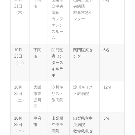
21日
市
立中央
央病院
（木）
病院
救命救急セ
カンフ
ンター
ァレン
スルー
ム
10月
下関
関門医
関門医療セ
5名
23日
市
療セン
ンター
（土）
タース
キルラ
ボ
10月
大阪
淀川キ
淀川キリス
12名
23日
市東
リスト
ト教病院
（土）
淀川
教病院
区
10月
甲府
山梨県
山梨県立中
3名
28日
市
立中央
央病院
（木）
病院
救命救急セ