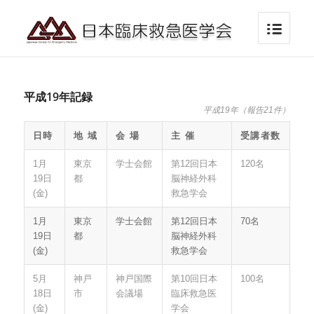
平成19年記録
平成19年（報告21件）
日時
地 域
会 場
主 催
受講者数
1月
東京
学士会館
第12回日本
120名
19日
都
脳神経外科
(金)
救急学会
1月
東京
学士会館
第12回日本
70名
19日
都
脳神経外科
(金)
救急学会
5月
神戸
神戸国際
第10回日本
100名
18日
市
会議場
臨床救急医
(金)
学会