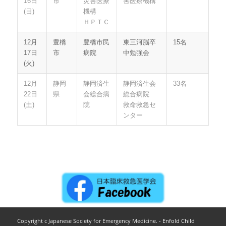
16日
市
災害医療
害医療機構
(日)
機構
ＨＰＴＣ
12月
豊橋
豊橋市民
東三河脳卒
15名
17日
市
病院
中勉強会
(火)
12月
静岡
静岡済生
静岡済生会
33名
22日
県
会総合病
総合病院
(土)
院
救命救急セ
ンター
Copyright c Japanese Society for Emergency Medicine. -
Enfold Child