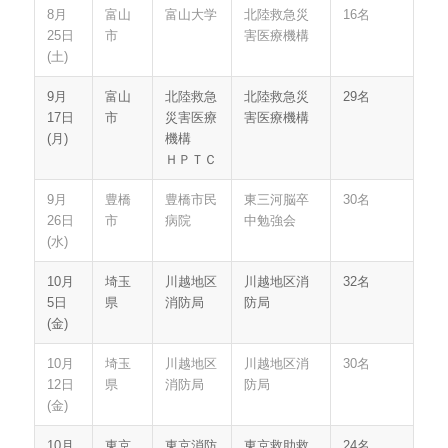
8月
富山
富山大学
北陸救急災
16名
25日
市
害医療機構
(土)
9月
富山
北陸救急
北陸救急災
29名
17日
市
災害医療
害医療機構
(月)
機構
ＨＰＴＣ
9月
豊橋
豊橋市民
東三河脳卒
30名
26日
市
病院
中勉強会
(水)
10月
埼玉
川越地区
川越地区消
32名
5日
県
消防局
防局
(金)
10月
埼玉
川越地区
川越地区消
30名
12日
県
消防局
防局
(金)
10月
東京
東京消防
東京救助救
24名