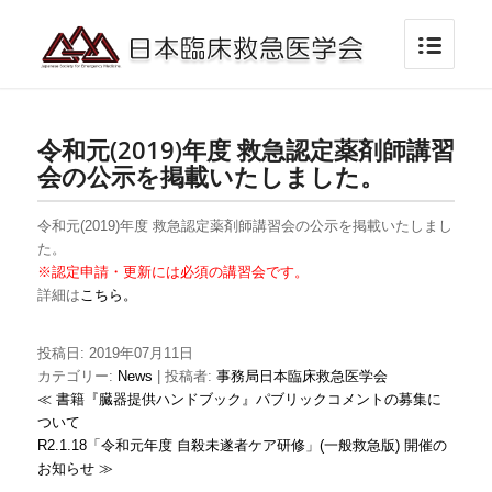
令和元(2019)年度 救急認定薬剤師講習
会の公示を掲載いたしました。
令和元(2019)年度 救急認定薬剤師講習会の公示を掲載いたしまし
た。
※認定申請・更新には必須の講習会です。
詳細は
こちら。
投稿日: 2019年07月11日
カテゴリー:
News
| 投稿者:
事務局日本臨床救急医学会
≪ 書籍『臓器提供ハンドブック』パブリックコメントの募集に
ついて
R2.1.18「令和元年度 自殺未遂者ケア研修」(一般救急版) 開催の
お知らせ ≫