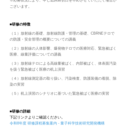
※
応募状況により、申し込み締切日を早めさせていただく場合が
ございます。
■研修の特徴
（１）放射線の基礎、放射線防護・管理の基礎、CBRNEテロで
の防護・安全管理の概要についての講義
（２）放射線の人体影響、爆発物テロでの医療対応、緊急被ばく
医療、線量評価についての講義
（３）放射線テロによる高線量被ばく、内部被ばく、体表面汚染
を扱う緊急被ばく医療の机上演習
（４）放射線測定器の取り扱い、汚染検査、防護装備の着脱、除
染の実習
（５）机上演習のシナリオに基づいた緊急被ばく医療の実習
■研修の詳細
下記リンクよりご確認ください。
令和8年度 研修課程募集案内 - 量子科学技術研究開発機構