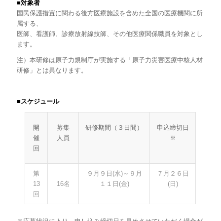
■対象者
国民保護措置に関わる後方医療施設を含めた全国の医療機関に所
属する、
医師、看護師、診療放射線技師、その他医療関係職員を対象とし
ます。​
注）本研修は原子力規制庁が実施する「原子力災害医療中核人材
研修」とは異なります。
■スケジュール
開
募集
研修期間（３日間）
申込締切日
催
人員
※
回
第
９月９日
(水
)
～９月
７月
２６
日
13
16名
１１日
(金
)
(
日
)
回