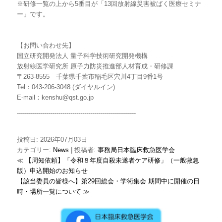
※研修一覧の上から5番目が「13回放射線災害被ばく医療セミナ
ー」です。
【お問い合わせ先】
国立研究開発法人 量子科学技術研究開発機構
放射線医学研究所
原子力防災推進部人材育成・研修課
〒263-8555 千葉県千葉市稲毛区穴川4丁目9番1号
Tel：043-206-3048 (ダイヤルイン)
E-mail：kenshu@qst.go.jp
------------------------------------------------------------
投稿日: 2026年07月03日
カテゴリー:
News
| 投稿者:
事務局日本臨床救急医学会
≪ 【周知依頼】「令和８年度自殺未遂者ケア研修」（一般救急
版）申込開始のお知らせ
【該当委員の皆様へ】第29回総会・学術集会 期間中に開催の日
時・場所一覧について ≫