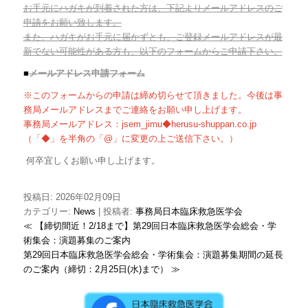
お手元にハガキが到着された方は、下記よりメールアドレスのご
申請をお願い致します。
また、ハガキがお手元に届かずとも、ご登録メールアドレスが最
新でない可能性がある方も、以下のフォームからご申請下さい。
■
メールアドレス申請フォーム
※このフォームからの申請は締め切らせて頂きました。今後は事
務局メールアドレスまでご連絡をお願い申し上げます。
事務局メールアドレス：jsem_jimu◆herusu-shuppan.co.jp
（「◆」を半角の「@」に変更の上ご送信下さい。）
何卒宜しくお願い申し上げます。
投稿日: 2026年02月09日
カテゴリー:
News
| 投稿者:
事務局日本臨床救急医学会
≪ 【締切間近！2/18まで】第29回日本臨床救急医学会総会・学
術集会：演題募集のご案内
第29回日本臨床救急医学会総会・学術集会：演題募集期間の延長
のご案内（締切：2月25日(水)まで） ≫