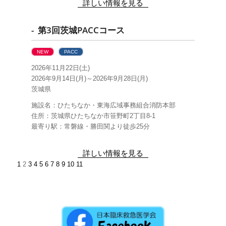
詳しい情報を見る
- 第3回茨城PACCコース
NEW
PACC
2026年11月22日(土)
2026年9月14日(月)～2026年9月28日(月)
茨城県
施設名：ひたちなか・東海広域事務組合消防本部
住所：茨城県ひたちなか市笹野町2丁目8-1
最寄り駅：常磐線・勝田関より徒歩25分
詳しい情報を見る
1
2
3
4
5
6
7
8
9
10
11