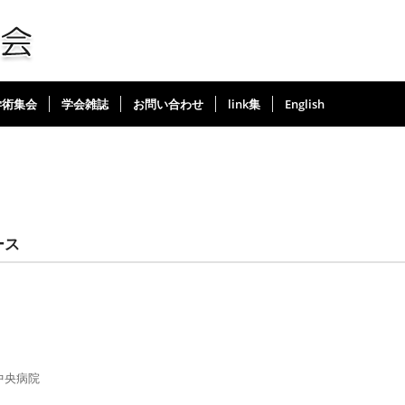
学術集会
学会雑誌
お問い合わせ
link集
English
ース
中央病院