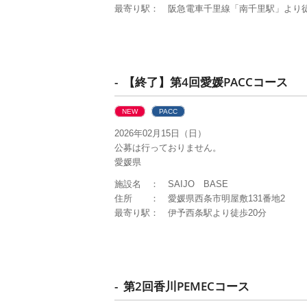
最寄り駅： 阪急電車千里線「南千里駅」より徒
- 【終了】第4回愛媛PACCコース
NEW
PACC
2026年02月15日（日）
公募は行っておりません。
愛媛県
施設名 ： SAIJO BASE
住所 ： 愛媛県西条市明屋敷131番地2
最寄り駅： 伊予西条駅より徒歩20分
- 第2回香川PEMECコース