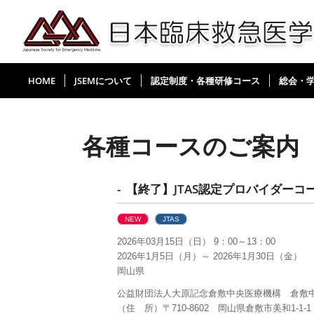
HOME
JSEMについて
認定制度・各種研修コース
総会・
各種コースのご案内
- 【終了】JTAS認定プロバイダーコ
NEW
JTAS
2026年03月15日（日） 9：00～13：00
2026年1月5日（月）～ 2026年1月30日（金）
岡山県
公益財団法人大原記念倉敷中央医療機構 倉敷
（住 所）〒710-8602 岡山県倉敷市美和1-1-1