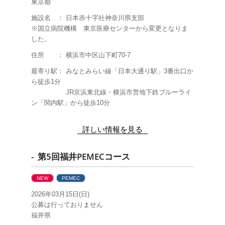
東京都
施設名 ： 日本赤十字社神奈川県支部
※国立病院機構 東京医療センターから変更となりま
した。
住所 ： 横浜市中区山下町
70-7
最寄り駅：
みなとみらい線「日本大通り駅」3番出口か
ら徒歩1分
JR京浜東北線・横浜市営地下鉄ブルーライ
ン「関内駅」から徒歩10分
詳しい情報を見る
- 第5回福井PEMECコース
NEW
PEMEC
2026年03月15日(日)
公募は行っておりません
福井県