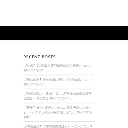
RECENT POSTS
【公示】第5回救急専門薬剤師認定審査について
2026年07月31日
【周知依頼】渡航移植に関する注意喚起について
2026年07月28日
【会期直前のご案内】第 29 回日本臨床救急医学
会総会・学術集会
2026年07月14日
【重要】 WEB 会員システムの導入予定のお知ら
せ ⇒ システム導入が完了致しました
2026年07月
14日
【周知依頼】小児病院前救護トレーニングコース