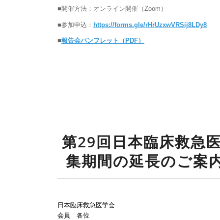
■開催方法：オンライン開催（Zoom）
■参加申込：
https://forms.gle/rHrUzxwVRSij8LDy8
■
報告会パンフレット（PDF）
第29回日本臨床救急
集期間の延長のご案内
日本臨床救急医学会
会員 各位