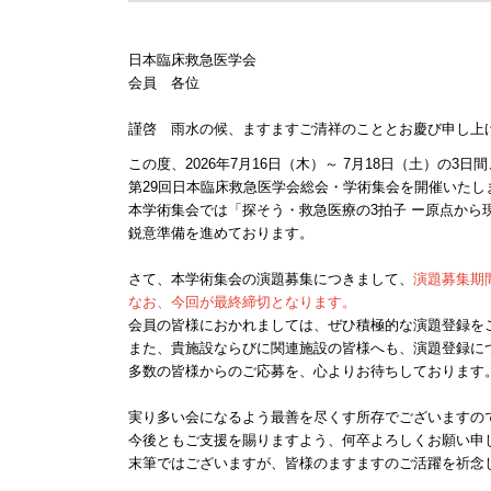
日本臨床救急医学会
会員 各位
謹啓 雨水の候、ますますご清祥のこととお慶び申し上
この度、2026年7月16日（木）～ 7月18日（土）の3
第29回日本臨床救急医学会総会・学術集会を開催いたし
本学術集会では「探そう・救急医療の3拍子 ー原点から
鋭意準備を進めております。
さて、本学術集会の演題募集につきまして、
演題募集期間
なお、今回が最終締切となります。
会員の皆様におかれましては、ぜひ積極的な演題登録を
また、貴施設ならびに関連施設の皆様へも、演題登録に
多数の皆様からのご応募を、心よりお待ちしております
実り多い会になるよう最善を尽くす所存でございますの
今後ともご支援を賜りますよう、何卒よろしくお願い申
末筆ではございますが、皆様のますますのご活躍を祈念