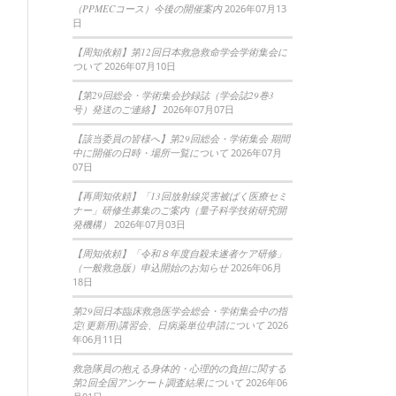
（PPMECコース）今後の開催案内
2026年07月13
日
【周知依頼】第12回日本救急救命学会学術集会に
ついて
2026年07月10日
【第29回総会・学術集会抄録誌（学会誌29巻3
号）発送のご連絡】
2026年07月07日
【該当委員の皆様へ】第29回総会・学術集会 期間
中に開催の日時・場所一覧について
2026年07月
07日
【再周知依頼】「13回放射線災害被ばく医療セミ
ナー」研修生募集のご案内（量子科学技術研究開
発機構）
2026年07月03日
【周知依頼】「令和８年度自殺未遂者ケア研修」
（一般救急版）申込開始のお知らせ
2026年06月
18日
第29回日本臨床救急医学会総会・学術集会中の指
定(更新用)講習会、日病薬単位申請について
2026
年06月11日
救急隊員の抱える身体的・心理的の負担に関する
第2回全国アンケート調査結果について
2026年06