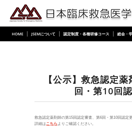
HOME
JSEMについて
認定制度・各種研修コース
総会・
【公示】救急認定薬
回・第10回
救急認定薬剤師の第15回認定審査、第6回・第10回認
詳細は
こちら
よりご確認ください。