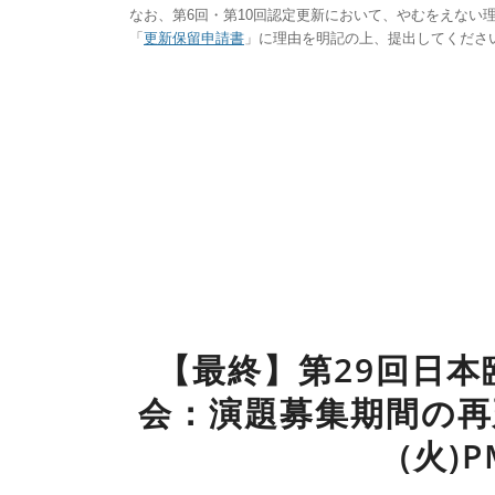
なお、第6回・第10回認定更新において、やむをえない
「
更新保留申請書
」に理由を明記の上、提出してくださ
【最終】第29回日
会：演題募集期間の再
(火)