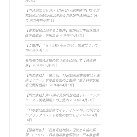
月01日
【申込期間 6/1(月)～8/16(日) ※期限厳守】R8年度
救急認定薬剤師認定講習会の参加申込開始につい
て
2026年06月01日
【参加登録に関するご案内】第29回日本臨床救急
医学会総会・学術集会
2026年05月22日
【ご案内】「８th EMS Asia 2026」開催について
2026年05月13日
各地域の救急診療の取り組みに関して【講演映
像】
2026年05月08日
【周知依頼】「第12回、13回放射線災害被ばく医
療セミナー」研修生募集のご案内（量子科学技術
研究開発機構）
2026年04月23日
【周知依頼】第29回小児病院前救護トレーニング
コース（現地開催）のご案内
2026年04月21日
「日本版敗血症診療ガイドライン2028」に関する
パブリックコメント募集のお知らせ
2026年04月
16日
【開催報告】「救急電話相談の現況と今後の展
望」について（日本臨床救急医学会・日本救急看