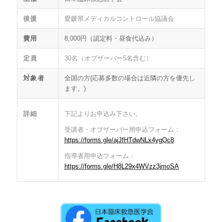
後援
愛媛県メディカルコントロール協議会
費用
8,000円（認定料・昼食代込み）
定員
30名（オブザーバー5名含む）
対象者
全国の方(応募多数の場合は近隣の方を優先し
ます。)
詳細
下記よりお申込み下さい。
受講者・オブザーバー用申込フォーム：
https://forms.gle/ajJfHTdwNLx4ygQc8
指導者用申込フォーム：
https://forms.gle/H8L29x4WVzz3jmoSA