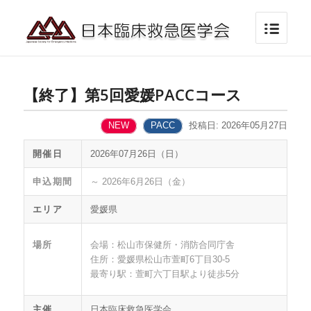
【終了】第5回愛媛PACCコース
NEW
PACC
投稿日: 2026年05月27日
開催日
2026年07月26日（日）
申込期間
～ 2026年6月26日（金）
エリア
愛媛県
場所
会場：松山市保健所・消防合同庁舎
住所：愛媛県松山市萱町6丁目30-5
最寄り駅：萱町六丁目駅より徒歩5分
主催
日本臨床救急医学会