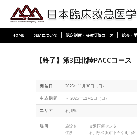
HOME
JSEMについて
認定制度・各種研修コース
総会・
【終了】第3回北陸PACCコース
開催日
2025年11月30日（日）
申込期間
～ 2025年11月2日（日）
エリア
石川県
場所
施設名 ： 金沢医療センター
住所 ： 石川県金沢市下石引町1番1