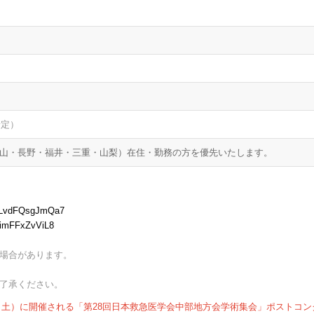
予定）
山・長野・福井・三重・山梨）在住・勤務の方を優先いたします。
o3LvdFQsgJmQa7
8RimFFxZvViL8
場合があります。
了承ください。
日（土）に開催される「第28回日本救急医学会中部地方会学術集会」ポストコン