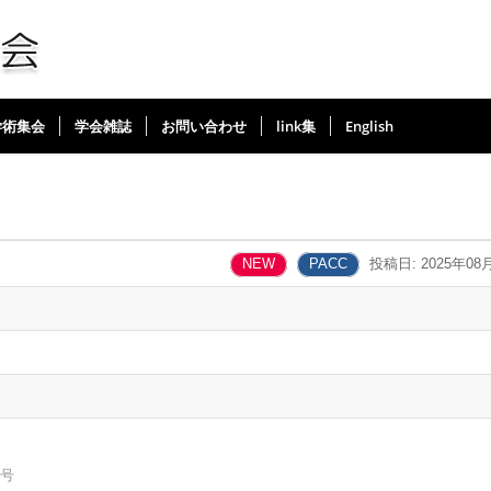
学術集会
学会雑誌
お問い合わせ
link集
English
NEW
PACC
投稿日: 2025年08
号