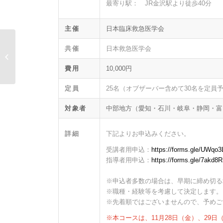
最寄り駅： JR金沢駅より徒歩40分
主催
日本臨床救急医学会
共催
日本救急医学会
【終了】第38回熊本PEECコース
費用
10,000円
定員
25名（オブザーバー含めて30名を定員
対象者
中部地方（愛知・石川・岐阜・静岡・富
詳細
下記よりお申込みください。
受講者用申込：
https://forms.gle/UWq
指導者用申込：
https://forms.gle/7akd
※申込者多数の場合は、早期に締め切る
※職種・経験等を考慮して決定します。
※先着順ではございませんので、予めご
※本コースは、11月28日（金）、29