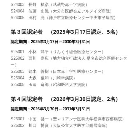
S24003 長野 槙彦（武蔵野赤十字病院）
S24004 佐藤 史織（大分市医師会立アルメイダ病院）
S24005 田村 亮（神戸市立医療センター中央市民病院）
第３回認定者 （
2025
年3
月17
日認定
、5
名）
認定期間：
2025
年3
月17
日～
2030
年3
月
31
日
S25001 小林 洋平（りんくう総合医療センター）
S25002 西川 嘉広（地方独立行政法人 桑名市総合医療センタ
ー）
S25003 鈴木 善樹（日本赤十字社医療センター）
S25004 大森 俊和（川崎幸病院）
S25005 玉造 竜郎（昭和医科大学病院）
第４回認定者 （
2026
年3
月30
日認定
、2
名）
認定期間：
2026
年3
月30
日～
2031
年3
月
31
日
S26001 中薗 健一（聖マリアンナ医科大学横浜市西部病院）
S26002 川口 博資（大阪公立大学医学部附属病院）