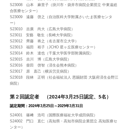
S23008 山本 麻里子（掛川市・袋井市病院企業団立 中東遠総
合医療センター）
S23009 遠藤 啓之（自治医科大学附属さいたま医療センタ
ー）
S23010 吉廣 尚大（広島大学病院）
S23011 安藝 敬生（長崎大学病院）
S23012 齊藤 将之（名古屋市立大学）
S23013 福田 裕子（JCHO 星ヶ丘医療センター）
S23014 鈴木 達也（千葉大学医学部附属病院）
S23015 吉川 博（広島大学病院）
S23016 柴田 啓智（済生会熊本病院）
S23017 原 直己（横浜労災病院）
S23018 段林 正明（社会福祉法人 恩賜財団 大阪府済生会野江
病院）
第２回認定者 （
2024
年3
月25
日認定
、5
名）
認定期間：
2024
年3
月25
日～
2029
年3
月
31
日
S24001 篠﨑 浩司（国際医療福祉大学成田病院）
S24002 門口 直仁（高知県・高知市病院企業団立 高知医療セ
ンター）