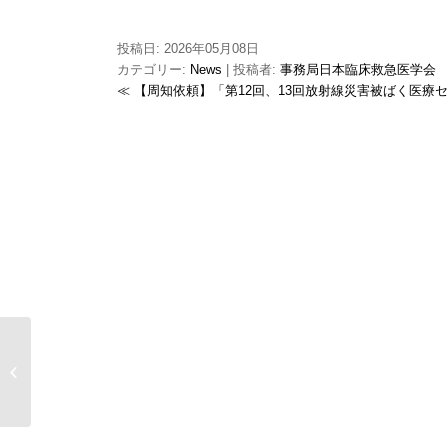
投稿日: 2026年05月08日
カテゴリー:
News
| 投稿者:
事務局日本臨床救急医学会
≪ 【周知依頼】「第12回、13回放射線災害被ばく医
【周知依頼】「第12回、13回放射線
災害被ばく医療セミナー」研修生募
集のご案内（量子科学技術研究開発
機構）