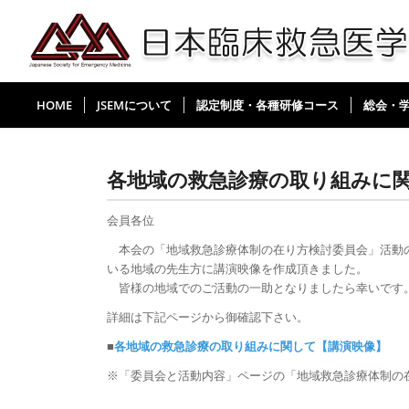
HOME
JSEMについて
認定制度・各種研修コース
総会・
各地域の救急診療の取り組みに
会員各位
本会の「地域救急診療体制の在り方検討委員会」活動の
いる地域の先生方に講演映像を作成頂きました。
皆様の地域でのご活動の一助となりましたら幸いです
詳細は下記ページから御確認下さい。
■
各地域の救急診療の取り組みに関して【講演映像】
※「委員会と活動内容」ページの
「地域救急診療体制の