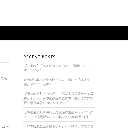
RECENT POSTS
【ご案内】「８th EMS Asia 2026」開催について
2026年05月13日
されて
各地域の救急診療の取り組みに関して【講演映
像】
2026年05月08日
【周知依頼】「第12回、13回放射線災害被ばく医
療セミナー」研修生募集のご案内（量子科学技術
研究開発機構）
2026年04月23日
【周知依頼】第29回小児病院前救護トレーニング
コース（現地開催）のご案内
2026年04月21日
「日本版敗血症診療ガイドライン2028」に関する
以上