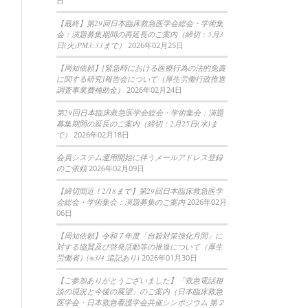
日
【最終】第29回日本臨床救急医学会総会・学術集
会：演題募集期間の再延長のご案内（締切：3月3
日(火)PM3:33まで）
2026年02月25日
【周知依頼】[緊急時における医療行為の法的免責
に関する研究]報告会について（厚生労働行政推進
調査事業費補助金）
2026年02月24日
第29回日本臨床救急医学会総会・学術集会：演題
募集期間の延長のご案内（締切：2月25日(水)ま
で）
2026年02月18日
会員システム運用開始に伴うメールアドレス登録
のご依頼
2026年02月09日
【締切間近！2/18まで】第29回日本臨床救急医学
会総会・学術集会：演題募集のご案内
2026年02月
06日
【周知依頼】令和７年度「自殺対策強化月間」に
対する協賛及び啓発活動等の推進について（厚生
労働省）(※3/4 追記あり)
2026年01月30日
【ご参加ありがとうございました】「救急電話相
談の現況と今後の展望」のご案内（日本臨床救急
医学会・日本救急看護学会共催シンポジウム 第２