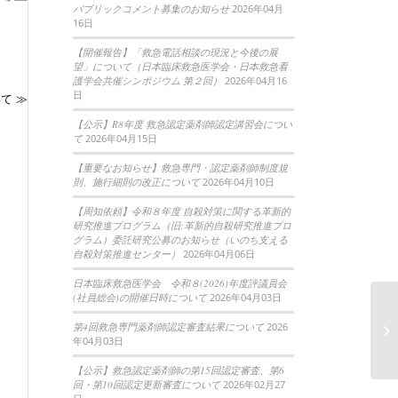
パブリックコメント募集のお知らせ
2026年04月
16日
【開催報告】「救急電話相談の現況と今後の展
望」について（日本臨床救急医学会・日本救急看
護学会共催シンポジウム 第２回）
2026年04月16
日
いて ≫
【公示】R8年度 救急認定薬剤師認定講習会につい
て
2026年04月15日
【重要なお知らせ】救急専門・認定薬剤師制度規
則、施行細則の改正について
2026年04月10日
【周知依頼】令和８年度 自殺対策に関する革新的
研究推進プログラム（旧:革新的自殺研究推進プロ
グラム）委託研究公募のお知らせ（いのち支える
自殺対策推進センター）
2026年04月06日
日本臨床救急医学会 令和８(2026)年度評議員会
(社員総会)の開催日時について
2026年04月03日
【
第4回救急専門薬剤師認定審査結果について
2026
催
年04月03日
【公示】救急認定薬剤師の第15回認定審査、第6
回・第10回認定更新審査について
2026年02月27