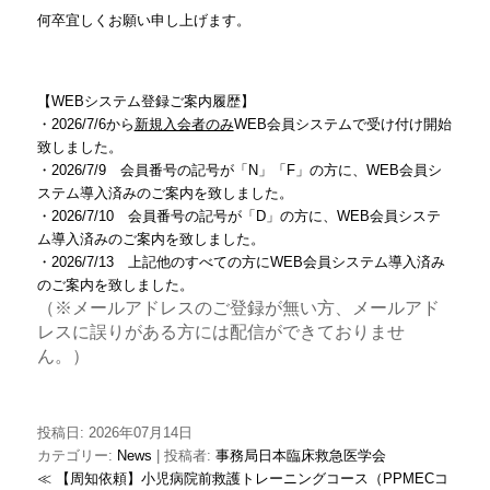
何卒宜しくお願い申し上げます。
【WEBシステム登録ご案内履歴】
・2026/7/6から
新規入会者のみ
WEB会員システムで受け付け開始
致しました。
・2026/7/9 会員番号の記号が「N」「F」の方に、WEB会員シ
ステム導入済みのご案内を致しました。
・2026/7/10 会員番号の記号が「D」の方に、WEB会員システ
ム導入済みのご案内を致しました。
・2026/7/13 上記他のすべての方にWEB会員システム導入済み
のご案内を致しました。
（※メールアドレスのご登録が無い方、メールアド
レスに誤りがある方には配信ができておりませ
ん。）
投稿日: 2026年07月14日
カテゴリー:
News
| 投稿者:
事務局日本臨床救急医学会
≪ 【周知依頼】小児病院前救護トレーニングコース（PPMECコ