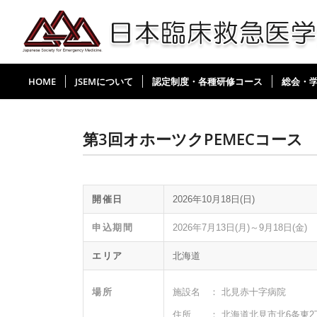
HOME
JSEMについて
認定制度・各種研修コース
総会・
第3回オホーツクPEMECコース
開催日
2026年10月18日(日)
申込期間
2026年7月13日(月)～9月18日(金)
エリア
北海道
場所
施設名 ： 北見赤十字病院
住所 ： 北海道北見市北6条東2