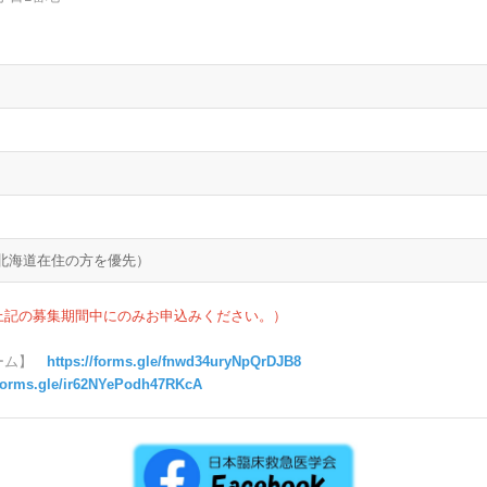
）
北海道在住の方を優先）
上記の募集期間中にのみお申込みください。）
ォーム】
https://forms.gle/fnwd34uryNpQrDJB8
/forms.gle/ir62NYePodh47RKcA