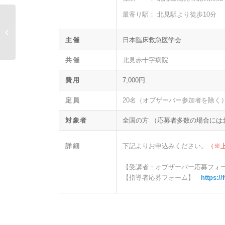
最寄り駅： 北見駅より徒歩10分
第11回秋田PEMECコース
主催
日本臨床救急医学会
共催
北見赤十字病院
費用
7,000円
定員
20名（オブザーバー参加者を除く
対象者
全国の方 （応募者多数の場合には
詳細
下記よりお申込みください。
（※
【受講者・オブザーバー応募フ
【指導者応募フォーム】
https:/