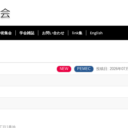
学術集会
学会雑誌
お問い合わせ
link集
English
NEW
PEMEC
投稿日: 2026年07
丁目1番地